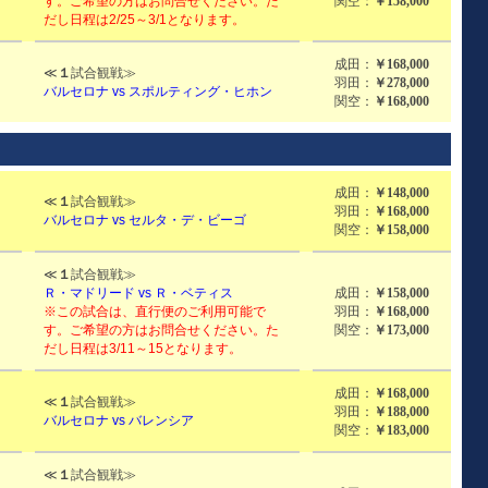
す。ご希望の方はお問合せください。た
関空：
￥158,000
だし日程は2/25～3/1となります。
成田：
￥168,000
≪
１
試合観戦≫
羽田：
￥278,000
バルセロナ vs スポルティング・ヒホン
関空：
￥168,000
成田：
￥148,000
≪
１
試合観戦≫
羽田：
￥168,000
バルセロナ vs セルタ・デ・ビーゴ
関空：
￥158,000
≪
１
試合観戦≫
Ｒ・マドリード vs Ｒ・ベティス
成田：
￥158,000
※この試合は、直行便のご利用可能で
羽田：
￥168,000
す。ご希望の方はお問合せください。た
関空：
￥173,000
だし日程は3/11～15となります。
成田：
￥168,000
≪
１
試合観戦≫
羽田：
￥188,000
バルセロナ vs バレンシア
関空：
￥183,000
≪
１
試合観戦≫