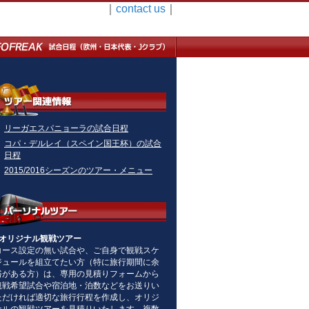
｜
contact us
｜
リーガエスパニョーラの試合日程
コパ・デルレイ（スペイン国王杯）の試合
日程
2015/2016シーズンのツアー・メニュー
■オリジナル観戦ツアー
コース設定の無い試合や、ご自身で観戦スケ
ジュールを組立てたい方（特に旅行期間に余
裕がある方）は、専用の見積りフォームから
観戦希望試合や宿泊地・泊数などをお送りい
ただければ適切な旅行行程を作成し、オリジ