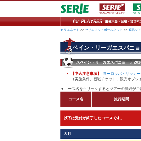
セリエネット
>>
セリエフットボールネット
>>
観戦ツア
スペイン・リーガエスパニョ
スペイン・リーガエスパニョーラ 2016
【申込注意事項】
ヨーロッパ・サッカー
（実施条件、観戦チケット、観光オプシ
▼コース名をクリックするとツアーの詳細がご
コース名
旅行期間
以下は受付が終了したコースです。
８月