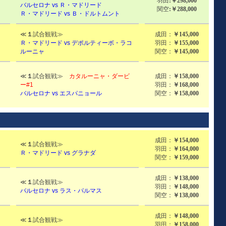
羽田
:￥298,000
バルセロナ vs Ｒ・マドリード
関空
:￥288,000
Ｒ・マドリード vs Ｂ・ドルトムント
≪
１
試合観戦≫
成田：
￥145,000
）
Ｒ
・マドリード vs デポルティーボ・ラコ
羽田：
￥155,000
ルーニャ
関空：
￥145,000
≪
１
試合観戦≫
カタルーニャ・ダービ
成田：
￥158,000
ー#1
羽田：
￥168,000
バルセロナ vs エスパニョール
関空：
￥158,000
成田：
￥154,000
≪
１
試合観戦≫
羽田：
￥164,000
Ｒ・マドリード vs グラナダ
関空：
￥159,000
成田：
￥138,000
≪
１
試合観戦≫
羽田：
￥148,000
バルセロナ vs ラス・パルマス
関空：
￥138,000
成田：
￥148,000
≪
１
試合観戦≫
羽田：
￥158,000