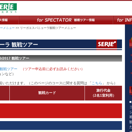
ーメニュー
>> リーガエスパニョーラ観戦ツアーメニュー
ーラ 観戦ツアー
/2017 観戦ツアー
観戦ツアー
（ツアー申込前に必ずお読みください）
ョンなど）
覧いただけます。（このページのコースに関する質問は 「
こちら
」 から）
旅行代金
観戦カード
（2名1室利用）