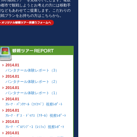
ナルの観戦ツアーを見積りいたします。複数
の都市で観戦しようとお考えの方には移動手
段などもあわせてご提案します。こだわりの
観戦プランをお持ちの方はこちらから。
2014.01
パンタナール体験レポート（3）
2014.01
パンタナール体験レポート（2）
2014.01
パンタナール体験レポート（1）
2014.01
ｱﾚｰﾅ・ﾊﾟﾝﾀﾅｰﾙ（ｸｲｱﾊﾞ）視察ﾚﾎﾟｰﾄ
2014.01
ｱﾚｰﾅ・ﾀﾞｽ・ﾄﾞｩﾅｽ（ﾅﾀｰﾙ）視察ﾚﾎﾟｰﾄ
2014.01
ｱﾚｰﾅ・ﾍﾟﾙﾅﾝﾌﾞｰｺ（ﾚｼﾌｪ）視察ﾚﾎﾟｰﾄ
2014.01