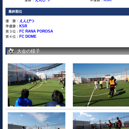
優勝：
準優勝：
最終順位
えんぴつ
優 勝：
KSR
準優勝：
FC RANA POROSA
第３位：
FC DOME
第４位：
大会の様子