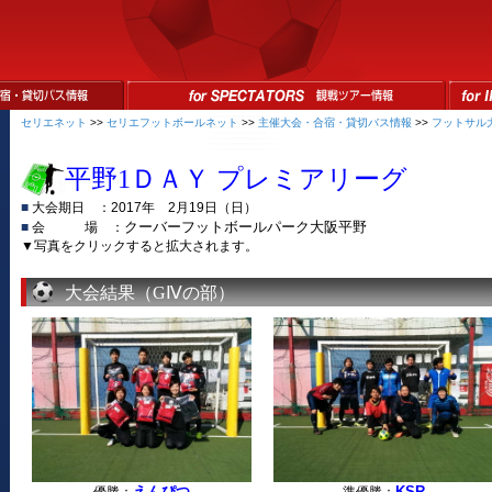
セリエネット
>>
セリエフットボールネット
>>
主催大会・合宿・貸切バス情報
>>
フットサル
平野
1ＤＡＹ プレミアリーグ
■
大会期日 ：2017年 2月19日（日）
クーバーフットボールパーク大阪平野
■
会 場 ：
▼写真をクリックすると拡大されます。
大会結果（GⅣの部）
えんぴつ
KSR