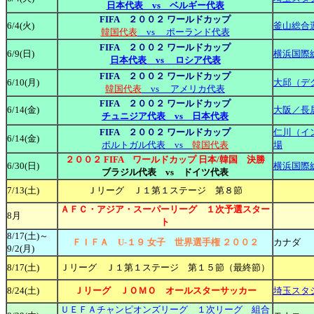
日本代表 vs ベルギー代表
FIFA ２００２ ワールドカップ
6/4(火)
釜山総合
韓国代表
vs ポーランド代表
FIFA ２００２ ワールドカップ
6/9(日)
横浜国際
日本代表 vs ロシア代表
FIFA ２００２ ワールドカップ
6/10(月)
大邱（デ
韓国代表
vs アメリカ代表
FIFA ２００２ ワールドカップ
6/14(金)
大阪／長
チュニジア代表
vs 日本代表
FIFA ２００２ ワールドカップ
仁川（イ
6/14(金)
ポルトガル代表 vs
韓国代表
場
２００２ FIFA ワールドカップ 日本/韓国 決勝
6/30(日)
横浜国際
ブラジル代表 vs ドイツ代表
7/13(土)
Ｊリーグ Ｊ１第１ステージ 第８節
ＡＦＣ・アジア・スーパーリーグ
１次予選スター
8月
ト
8/17(土)～
ＦＩＦＡ U-１９ 女子 世界選手権 ２００２
カナダ
9/2(月)
8/17(土)
Ｊリーグ Ｊ１第１ステージ 第１５節（最終節）
8/24(土)
Ｊリーグ ＪＯＭＯ オールスターサッカー
埼玉スタ
ＵＥＦＡチャンピオンズリーグ １次リーグ 組合