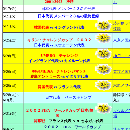
2001/2002 決勝
ム
5
/17(金)
日本代表 メンバー２３名の発表
5
/21(火)
日本代表 メンバー２３名の最終登録
済州島 
5/21(火)
韓国代表
vs
イングランド代表
技場
キリン・チャレンジカップ ２００２
5
/25(土)
東京／国
日本代表 vs スウェーデン代表
UMBRO チャレンジ
5/26(日)
神戸ユニ
イングランド代表
vs カメルーン
代表
0060MEDiA チャレンジマッチ
5/26(日)
東京／国
鹿島アントラーズ
vs イタリア
代表
5/26(日)
水原／ワ
韓国代表
vs
フランス代表
5/28(火)～
静岡県・
日本代表 ベースキャンプ
6/3(月)
丸」
２００２ FIFA ワールドカップ 日本/韓
ソウル／
5/31(金)
国
場
開幕戦
フランス代表 ｖｓ セネガル代表
２００２ FIFA ワールドカップ
6/4(火)
埼玉スタ