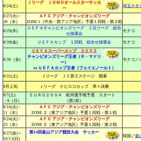
Ｊリーグ ＪＯＭＯオールスターサッカ
8/24(土)
埼玉スタ
ー
8/27(火)・
ＡＦＣ アジア・チャンピオンズリーグ
28（水）
ZONE 1（中央・西アジア地区）予選１回戦・第２戦
ＵＥＦＡチャンピオンズリーグ １次リーグ 組合
8/29
(木)
モナコ
せ抽選会
8/
30(金)
ＵＥＦＡカップ １回戦 組合せ抽選会
モナコ
ＵＥＦＡ
スーパーカップ ２００２
チャンピオンズリーグ王者（Ｒ・マドリ
8/30（金)
モナコ／
ー）
vs
ＵＥＦＡカップ王者（フェイエノールト）
8/31(土)
Ｊリーグ Ｊ１第２ステージ 開幕
9月上旬
Ｊリーグ ナビスコカップ 準々決勝
9/7
(土)
ＥＵＲＯ２００４ 欧州選手権予選 スタート
・8（日）
（第1節）
9/10(火)・
ＡＦＣ アジア・チャンピオンズリーグ
11（水）
ZONE ２（東アジア地区）予選１回戦・第１戦
9/24(火)・
ＡＦＣ アジア・チャンピオンズリーグ
25（水）
ZONE ２（東アジア地区）予選１回戦・第２戦
第14回釜山アジア競技大会 サッカー
9/27(金)～
韓国／
釜
10/13(日)