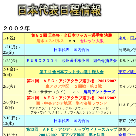
２００２年
最終更新日：2
第８１回 天皇杯・全日本サッカー選手権 決勝
1/1(祝)
東京／国
清水エスパルス
ｖｓ
セレッソ大阪
1/
21(月)～
日本代表 国内合宿
鹿児島／
25(金)
1/25
(金)
ＥＵＲＯ２００４ 欧州選手権予選 組合せ抽選会
ポルトガ
2/1(金)～
第７回 全日本フットサル選手権大会
東京／駒
3(日)
第21回 ＡＦＣ・アジアクラブ選手権 2001/2002
2/5(火)
東アジア地区
２回戦・第２戦
タイ／バ
テロ・ササナ（タイ） ｖｓ
鹿島アントラーズ
第21回 ＡＦＣ・アジアクラブ選手権 2001/2002
2/6(水)～
西・中央アジア地区
準々決勝ラウンド
ＵＡＥ／
10(日)
エステグラル（イラン）、アル・クウェート（クウェート）、
アル・ワダ（ＵＡＥ）、ナサフ・カルシ（ウズベキスタン）
2/
10(日)～
日本代表 国内合宿
東京（予
13(水)
第12回 ＡＦＣ・アジア・カップウィナーズカップ
韓国／
2/16(土)
2001/2002 東アジア地区 準々決勝
全州 ワ