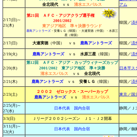
全北現代
ｖｓ
清水エスパルス
アム
第21回 ＡＦＣ・アジアクラブ選手権
2/17(日)～
2001/2002
韓国／
済
21(木)
東アジア地区
準々決勝ラウンド
鹿島アントラーズ
・安養ＬＧ（韓国）・大連実徳（中国）・水原三
星（韓国）
2/17(日)
大連実徳
（中国） ｖｓ
鹿島アントラーズ
韓国／
済
2/19(火)
鹿島アントラーズ
ｖｓ
水原三星
（韓国）
韓国／
済
第12回 ＡＦＣ・アジア・カップウィナーズカップ
2/20(水)
2001/2002 東アジア地区 準々決勝
日本平ス
清水エスパルス
ｖｓ
全北現代
2/21(木)
鹿島アントラーズ
ｖｓ
安養ＬＧ
（韓国）
韓国／
済
２００２ ゼロックス・スーパーカップ
2/23(土)
東京／国
鹿島アントラーズ
ｖｓ
清水エスパルス
2/2
5(月)～
日本代表 国内合宿
静岡／Ｊ
27(水)
3/3(日)
Ｊリーグ２００２シーズン Ｊ１・Ｊ２開幕
3/
11(月)～
日本代表 国内合宿
静岡／御
12(火)