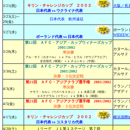
キリン・チャレンジカップ ２００２
3
/21(祝)
大阪／長
日本代表 vs ウクライナ代表
3/23(土)～
日本代表 欧州遠征
29(金)
ポーラン
3
/27(水)
WIDZEW 
ポーランド代表 vs 日本代表
第12回 ＡＦＣ・アジア・カップウィナーズカップ
2001/2002
カタール
3/28(木)
準決勝
アルサド
アル・サド（カタール） ｖｓ アル・ヒラル（サウジアラビア）
全北現代（韓国） ｖｓ チョンキン（中国）
第12回 ＡＦＣ・アジア・カップウィナーズカップ
カタール
3/30(土)
2001/2002
アルサド
決勝・３位決定戦
第21回 ＡＦＣ・アジアクラブ選手権 2001/2002
イラン／
準決勝
4/3(水)
アザディ
ナサフ・カルシ（ウズベキスタン） ｖｓ 水原三星（韓国）
エステグラル（イラン） ｖｓ 安養ＬＧ（韓国）
第21回 ＡＦＣ・アジアクラブ選手権 2001/2002
イラン／
4/5(金)
決勝・３位決定戦
アザディ
キリン ・チャレンジカップ ２００２
4/17(水)
横浜国際
日本代表 vs コスタリカ代表
4/20(土)
Ｊリーグ Ｊ１第１ステージ 第７節