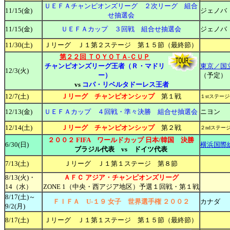
ＵＥＦＡチャンピオンズリーグ ２次リーグ 組合
11/
15(金)
ジェノバ
せ抽選会
11/
15(金)
ＵＥＦＡカップ ３回戦 組合せ抽選会
ジェノバ
11/30(土)
Ｊリーグ Ｊ１第２ステージ 第１５節（最終節）
第２２回 ＴＯＹＯＴＡ-ＣＵＰ
チャンピオンズリーグ王者（Ｒ・マドリ
東京／国
12/3(火)
ー）
（予定）
vs
コパ・リベルタドーレス王者
12/7(土)
Ｊリーグ チャンピオンシップ
第１戦
１stステー
12/
13(金)
ＵＥＦＡカップ ４回戦・準々決勝 組合せ抽選会
ニヨン
12/14(土)
Ｊリーグ チャンピオンシップ
第２戦
２ndステー
２００２ FIFA ワールドカップ 日本/韓国 決勝
6/30(日)
横浜国際
ブラジル代表 vs ドイツ代表
7/13(土)
Ｊリーグ Ｊ１第１ステージ 第８節
8/13(火)・
ＡＦＣ アジア・チャンピオンズリーグ
14（水）
ZONE 1（中央・西アジア地区）予選１回戦・第１戦
8/17(土)～
ＦＩＦＡ U-１９ 女子 世界選手権 ２００２
カナダ
9/2(月)
8/17(土)
Ｊリーグ Ｊ１第１ステージ 第１５節（最終節）