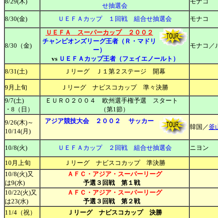
8/29
(木)
モナコ
せ抽選会
8/
30(金)
ＵＥＦＡカップ １回戦 組合せ抽選会
モナコ
ＵＥＦＡ
スーパーカップ ２００２
チャンピオンズリーグ王者（Ｒ・マドリ
8/30（金)
モナコ／
ー）
vs
ＵＥＦＡカップ王者（フェイエノールト）
8/31(土)
Ｊリーグ Ｊ１第２ステージ 開幕
9月上旬
Ｊリーグ ナビスコカップ 準々決勝
9/7
(土)
ＥＵＲＯ２００４ 欧州選手権予選 スタート
・8（日）
（第1節）
アジア競技大会 ２００２ サッカー
9/26(木)～
韓国／
釜
10/14(月)
10/
8(火)
ＵＥＦＡカップ ２回戦 組合せ抽選会
ニヨン
10月上旬
Ｊリーグ ナビスコカップ 準決勝
10/8(火)又
ＡＦＣ・アジア・スーパーリーグ
は9(水)
予選３回戦 第１戦
10/22(火)又
ＡＦＣ・アジア・スーパーリーグ
は23(水)
予選３回戦 第２戦
11/4（祝）
Ｊリーグ ナビスコカップ 決勝