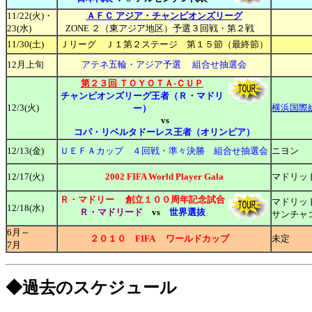
11/22(火)・
ＡＦＣ アジア・チャンピオンズリーグ
23(水)
ZONE ２（東アジア地区）予選３回戦・第２戦
11/30(土)
Ｊリーグ Ｊ１第２ステージ 第１５節（最終節）
12月上旬
アテネ五輪
・アジア予選 組合せ抽選会
第２３回 ＴＯＹＯＴＡ-ＣＵＰ
チャンピオンズリーグ王者（Ｒ・マドリ
12/3(火)
横浜国際
ー）
vs
コパ・リベルタドーレス王者（オリンピア）
12/
13(金)
ＵＥＦＡカップ ４回戦・準々決勝 組合せ抽選会
ニヨン
12/17(火)
2002 FIFA World Player Gala
マドリッ
Ｒ・マドリー 創立１００周年記念試合
マドリッ
12/18(水)
Ｒ・マドリード
vs
世界選抜
サンチャ
6月～
２０１０ FIFA ワールドカップ
未定
7月
◆過去のスケジュール