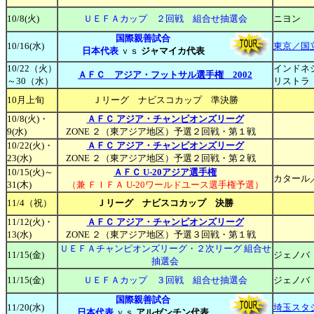
10/
8(火)
ＵＥＦＡカップ ２回戦 組合せ抽選会
ニヨン
国際親善
試合
10/16(水)
東京／国
日本代表
ｖｓ
ジャマイカ代表
10/22（火）
インドネ
ＡＦＣ
アジア・フットサル選手権 2002
～30（水）
リストラ
10月上旬
Ｊリーグ ナビスコカップ 準決勝
10/8(火)・
ＡＦＣ アジア・チャンピオンズリーグ
9(水)
ZONE ２（東アジア地区）予選２回戦・第１戦
10/22(火)・
ＡＦＣ アジア・チャンピオンズリーグ
23(水)
ZONE ２（東アジア地区）予選２回戦・第２戦
10/15(火)～
ＡＦＣ U-20アジア選手権
カタール
31(木)
（兼 ＦＩＦＡ U-20ワールドユース選手権予選）
11/4（祝）
Ｊリーグ ナビスコカップ 決勝
11/12(火)・
ＡＦＣ アジア・チャンピオンズリーグ
13(水)
ZONE ２（東アジア地区）予選３回戦・第１戦
ＵＥＦＡチャンピオンズリーグ・２次リーグ 組合せ
11/
15(金)
ジェノバ
抽選会
11/
15(金)
ＵＥＦＡカップ ３回戦 組合せ抽選会
ジェノバ
国際親善
試合
11/20(水)
埼玉スタ
日本代表
ｖｓ
アルゼンチン代表