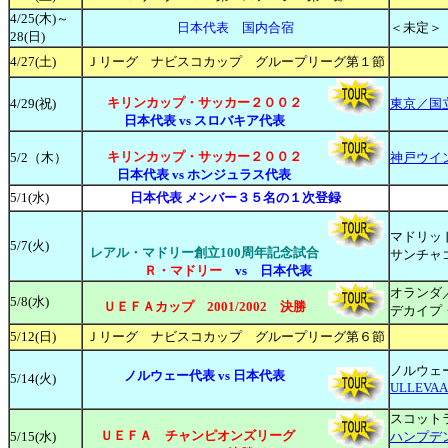
4/
25(木)～
日本代表 国内合宿
＜未定＞
28(日)
4/27(土)
Ｊリーグ ナビスコカップ グループリーグ第１節
キリンカップ・サッカー２００２
4
/29(祝)
東京／国
日本代表 vs スロバキア代表
キリンカップ・サッカー２００２
5/
2（木）
神戸ウイ
日本代表 vs ホンジュラス代表
5
/1(水)
日本代表 メンバー３５名の１次登録
マドリッ
5/7(火)
レアル
・マドリー創立100周年記念試合
サンチャ
Ｒ・マドリー
vs 日本代表
オランダ
5/8(水)
ＵＥＦＡカップ 2001/2002 決勝
デカイプ
5/12(日)
Ｊリーグ ナビスコカップ グループリーグ第６節
ノルウェ
ノルウェー代表
vs
日本代表
5/14(火)
ULLEVAA
スコット
ＵＥＦＡ チャンピオンズリーグ
5/15(水)
ハンプデ