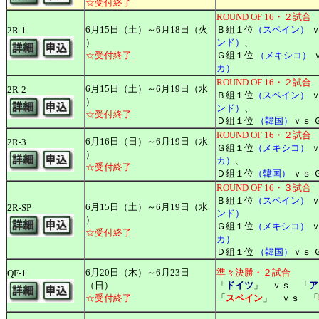
☆受付終了
ROUND OF 16・２試合
6月15日（土）～6月18日（火
Ｂ組１位
（スペイン）
ｖ
2R-1
）
ンド）
、
☆受付終了
Ｇ組１位
（メキシコ）
カ）
ROUND OF 16・２試合
6月15日（土）～6月19日（水
2R-2
Ｂ組１位
（スペイン）
）
ンド）
、
☆受付終了
Ｄ組１位
（韓国）
ｖｓ 
ROUND OF 16・２試合
6月16日（日）～6月19日（水
2R-3
Ｇ組１位
（メキシコ）
ｖ
）
カ）
、
☆受付終了
Ｄ組１位
（韓国）
ｖｓ 
ROUND OF 16・３試合
Ｂ組１位
（スペイン）
ｖ
6月15日（土）～6月19日（水
2R-SP
ンド）
）
Ｇ組１位
（メキシコ）
ｖ
☆受付終了
カ）
Ｄ組１位
（韓国）
ｖｓ 
6月20日（木）～6月23日
準々決勝・２試合
QF-1
（日）
「
ドイツ
」 ｖｓ 「
ア
☆受付終了
「
スペイン
」 ｖｓ 「