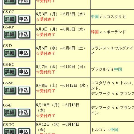
☆受付終了
GS-CC
6月3日（月）～6月5日（水）
中国
ｖｓコスタリカ
☆受付終了
GS-KP
6月3日（月）～6月5日（水）
韓国
ｖｓポーランド
☆受付終了
GS-D
6月5日（水）～6月8日（土）
フランスｖｓウルグアイ
☆受付終了
イ
GS-BC
6月7日（金）～6月9日（日）
ブラジルｖｓ
中国
☆受付終了
コスタリカ ｖｓ トルコ
GS-SP
6月8日（土）～6月12日（水 ）
ンド、
☆受付終了
デンマーク ｖｓ フラン
6月10日（月）～6月13日
GS-E
デンマーク ｖｓ フラン
（木）
イン
☆受付終了
6月12日（水）～6月14日
GS-TC
（金）
トルコｖｓ
中国