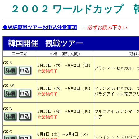
２００２ ワールドカップ 
◆Ｗ杯観戦ツアーお申込注意事項
…必ずお読み下さい
韓国開催 観戦ツアー
コース名
日程 （旅行期間）
観戦
GS-A
5月30日（木）～6月2日（日）
フランス vs セネガル、
☆受付終了
GS-AS
5月30日（木）～6月3日（月）
フランス vs セネガル、
☆受付終了
パラグアイ ｖｓ 南アフ
GS-B
5月31日（金）～6月3日（月）
ウルグアイ vs デンマー
☆受付終了
ニア
GS-C
6月1日（土）～6月4日（火）
スペイン ｖｓ スロベニ