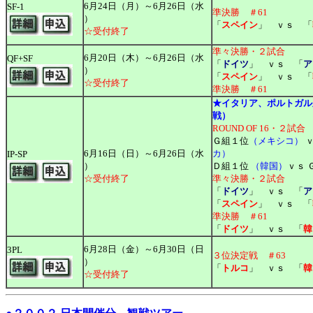
6月24日（月）～6月26日（水
SF-1
準決勝 ＃61
）
「
スペイン
」 ｖｓ 「
☆受付終了
準々決勝・２試合
6月20日（木）～6月26日（水
QF+SF
「
ドイツ
」 ｖｓ 「
ア
）
「
スペイン
」 ｖｓ 「
☆受付終了
準決勝 ＃61
★イタリア、ポルトガル
戦）
ROUND OF 16・２試合
Ｇ組１位
（メキシコ）
ｖ
6月16日（日）～6月26日（水
カ）
IP-SP
）
Ｄ組１位
（韓国）
ｖｓ 
☆受付終了
準々決勝・２試合
「
ドイツ
」 ｖｓ 「
ア
「
スペイン
」 ｖｓ 「
準決勝 ＃61
「
ドイツ
」 ｖｓ 「
韓
6月28日（金）～6月30日（日
3PL
３位決定戦 ＃63
）
「
トルコ
」 ｖｓ 「
韓
☆受付終了