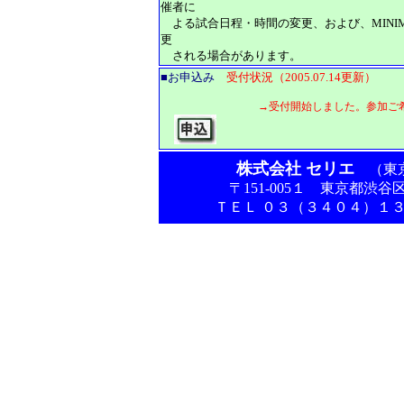
催者に
よる試合日程・時間の変更、および、MINI
更
される場合があります。
■
お申込み
受付状況（2005.07.14更新）
→受付開始しました。参加ご希望の方
株式会社 セリエ
（東
〒
151-005
１
東京都渋谷
ＴＥＬ ０３（３４０４）１３