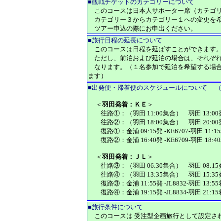
■
観戦チケットのカテゴリーについて
このコースは日本人サポーター席（カテゴリ
カテゴリー３からカテゴリー１への変更を希望
ツアー申込の際にお申出ください。
■
旅行日程の延長について
このコースは日程を延ばすことができます。２
ただし、前泊および延泊の場合は、それぞれ
なります。（１名参加で延泊を希望する場合
ます）
■出発
便・帰着便のスケジュールについて （
＜
羽田発着：ＫＥ
＞
往路①：（羽田 11:00集合） 羽田 13:00発 -K
往路②：（羽田 18:00集合） 羽田 20:00発 -K
復路①：金浦 09:15発 -KE6707-羽田 11:
復路②：金浦 16:40発 -KE6709-羽田 18:
＜
羽田発着：ＪＬ
＞
往路③：（羽田 06:30集合） 羽田 08:15発 -J
往路④：（羽田 13:35集合） 羽田 15:35発 -J
復路③：金浦 11:55発 -JL8832-羽田 13:
復路④：金浦 19:15発 -JL8834-羽田 21:
■
旅行条件について
このコースは 受注型企画旅行として設定さ