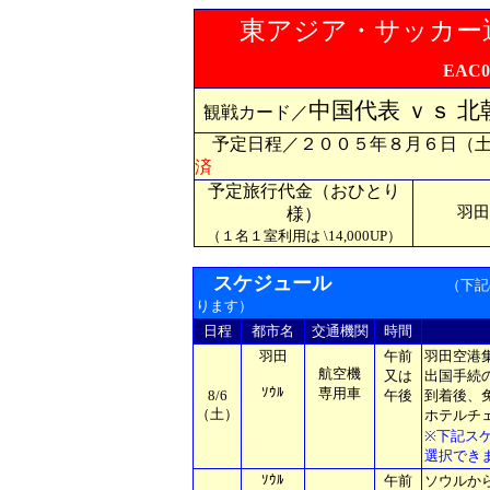
東アジア・サッカー
EAC0
中国代表 ｖｓ 
観戦カード／
予定日程／２００５年８月６日（
済
予定旅行代金（おひとり
羽田
様）
（１名１室利用は
\
14
,
0
00UP）
スケジュール
（下記
ります）
日程
都市名
交通機関
時間
羽田
午前
羽田空港
航空機
又は
出国手続
ｿｳﾙ
専用車
8/6
午後
到着後、
（土）
ホテルチ
※下記ス
選択でき
ｿｳﾙ
午前
ソウルか