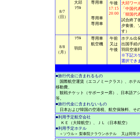
大邱
専用車
午後
大邱
ワー
ｿｳﾙ
17:15
「中国代
8/7
20:00
「韓国代
（日）
専用車
試合終了
専用車
夕食後、
す）
ｿｳﾙ
専用車
午前
ホテル出
航空機
又は
出国手続
8/8
羽田
午後
羽田空港
（月）
※下記ス
選択でき
■旅行代金に含まれるもの
国際航空運賃（エコノミークラス）、ホテル
移動費、
観戦チケット（サポーター席）、日本語アシ
等。
■
旅行代金に含まれないもの
日本および韓国の空港税、航空保険料、その
■利用予定航空会社
ＫＥ（大韓航空）、ＪＬ（日本航空）
■
利用予定ホテル
＜ソウル＞ 梨泰院クラウンホテル
又は
同等ク