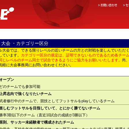
大会 ・カテゴリー区分
サル大会では、できる限りレベルの近いチームの方との対戦を楽しんでいただ
しています。
カテゴリー区分の規定は、証明できないものであるため各チー
同じレベルのチーム同士で試合できるようにご協力をお願いいたします。
尚
気軽に大会事務局にお問い合わせください。
オープン
どのチームでも参加可能
上昇志向で強くなりたいチーム
武者修行中のチームで、競技としてフットサルをplayしているチーム
楽しむフットサルを目指していて、とにかく勝てないチーム
勝率3割以下のチーム（直近10試合の成績が3勝以下）
原則、サッカー未経験者で構成されたチーム