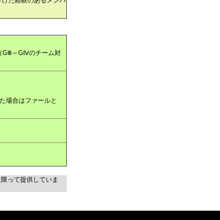
うけた経験のあるメンバ
GⅢ～GⅣのチーム対
した場合はファールと
に限って提供していま