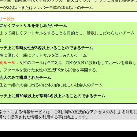
中学生・高校生年代で学校のサッカー部又はサッカークラブに所属し指導を
ーが2名以下またはメンバー全体の10％以下のチーム
リー区分
にかくフットサルを楽しみたいチーム
まって楽しくフットサルをすることを目的とし、勝敗にこだわらないチーム（
）
ッチ上に常時女性が2名以上いることのできるチーム
性に優しく一緒にフットサルを楽しみたいチーム
別ルール：
女性のゴールは全て2点。男性が女性に接触をしてボールを奪取
、ファールを受けた女性の直接FKから試合を再開する。
会人のみで構成されたチーム
生と一緒の大会に出るのは体力的に厳しい社会人のチーム
ッチ上に満30歳以上が常時4名以上いることのできるチーム
ネットによる情報サービスは、ご利用者の直接的なアクセスのみによる利用
可なく提供された情報を利用する事は禁止します。