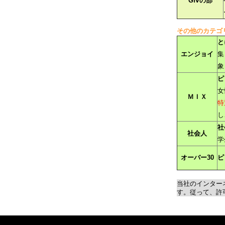
GⅣの部
その他のカテゴ
と
エンジョイ
集
象
ピ
女
ＭＩＸ
特
し
社
社会人
学
オーバー30
ピ
当社のインター
す。従って、許