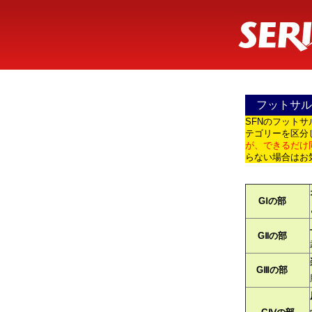
フットサル 
SFNのフット
テゴリーを区分
が、できるだけ
らない場合はお
GⅠの部
GⅡの部
GⅢの部