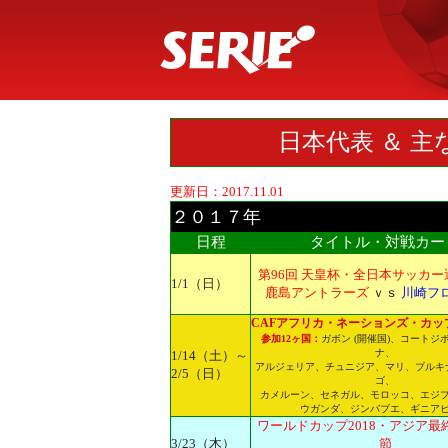
日本代表 ＆ 
更新日：2017.11.01
２０１７年
日程
タイトル・対戦カー
第96回 天皇杯・全日本サッカー
1/1（日）
鹿島アントラーズ
ｖｓ
川崎フ
CAFアフリカ・ネーションズ・カップ 
参加12ヶ国：
ガボン (開催国)、コートジ
ナ、
1/14（土）～
アルジェリア、チュニジア、マリ、ブルキ
2/5（日）
ゴ、
カメルーン、セネガル、モロッコ、エジ
ウガンダ、ジンバブエ、ギニア
ワールドカップ2018・アジア最
3/23（木）
節