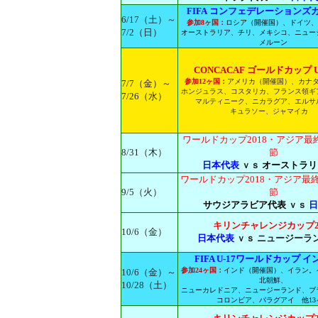
FIFA コンフェデレーションズカッ
6/17（土）～
参加8ヶ国：
ロシア（開催国）、ドイツ、
7/2（日）
オーストラリア、チリ、メキシコ、ニュー
メルーン
CONCACAF ゴールドカップ US
参加12ヶ国：
アメリカ（開催国）、カナ
7/7（金）～
ホンジュラス、コスタリカ、フランス領ギ
7/26（水）
マルティニーク、ニカラグア、エルサ
キュラソー、ジャマイカ
ワールドカップ2018・アジア最
8/31（木）
節
日本代表
ｖｓ
オーストラリ
ワールドカップ2018・アジア最終
9/5（火）
節
サウジアラビア代表
ｖｓ
日
キリンチャレンジカップ20
10/6（金）
日本代表
ｖｓ ニュージーラ
FIFA U-17ワールドカップ イン
参加24ヶ国：
インド（開催国）、イラン。
10/6（金）～
北朝鮮、
10/28（土）
ニューカレドニア、ニュージーランド、ブ
コロンビア、パラグアイ 他13