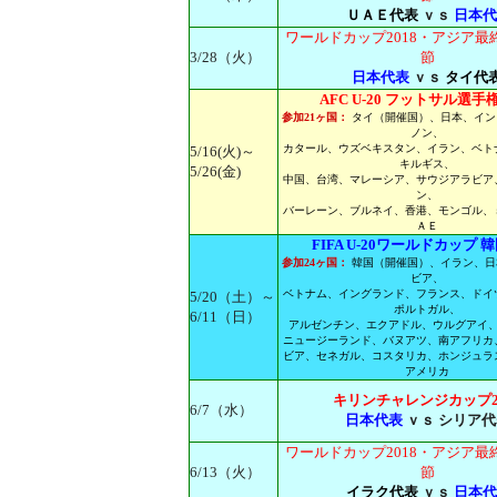
ＵＡＥ代表
ｖｓ
日本代
ワールドカップ2018・アジア最
3/28（火）
節
日本代表
ｖｓ
タイ代
AFC U-20 フットサル選手権 
参加21ヶ国：
タイ（開催国）、日本、イン
ノン、
カタール、ウズベキスタン、イラン、ベト
5/16(火)～
キルギス、
5/26(金)
中国、台湾、マレーシア、サウジアラビア
ン、
バーレーン、ブルネイ、香港、モンゴル、
ＡＥ
FIFA U-20ワールドカップ 韓国
参加24ヶ国：
韓国（開催国）、イラン、日
ビア、
ベトナム、イングランド、フランス、ドイ
5/20（土）～
ポルトガル、
6/11（日）
アルゼンチン、エクアドル、ウルグアイ
ニュージーランド、バヌアツ、南アフリカ
ビア、セネガル、コスタリカ、ホンジュラ
アメリカ
キリンチャレンジカップ20
6/7（水）
日本代表
ｖｓ シリア代
ワールドカップ2018・アジア最
6/13（火）
節
イラク代表
ｖｓ
日本代